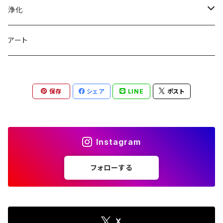
Tシャツ
浄化
盛り塩
アート
保存
シェア
LINE
ポスト
Instagram
フォローする
X