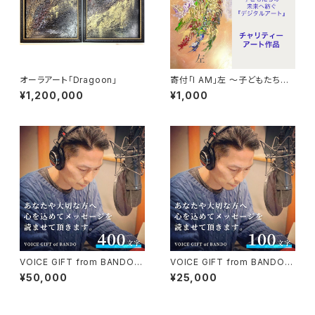
オーラアート「Dragoon」
寄付「I AM」左 〜子どもたちの
未来へ紡ぐ「デジタル・オーラア
¥1,200,000
¥1,000
ート」
VOICE GIFT from BANDO
VOICE GIFT from BANDO
大切なあの人に声のギフト（40
大切なあの人に声のギフト（100
¥50,000
¥25,000
0文字以下編）手紙や詩の代読
文字以下編）
におすすめ！ 原稿用紙一枚分