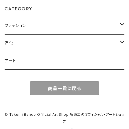
CATEGORY
ファッション
Tシャツ
浄化
盛り塩
アート
商品一覧に戻る
© Takumi Bando Official Art Shop 坂東工のオフィシャル・アートショッ
プ