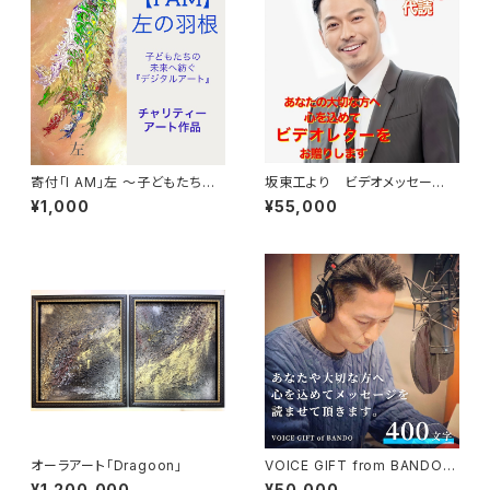
寄付「I AM」左 〜子どもたちの
坂東工より ビデオメッセー
未来へ紡ぐ「デジタル・オーラア
ジ 代読編 （200字以内）
¥1,000
¥55,000
ート」
オーラアート「Dragoon」
VOICE GIFT from BANDO
大切なあの人に声のギフト（40
¥1,200,000
¥50,000