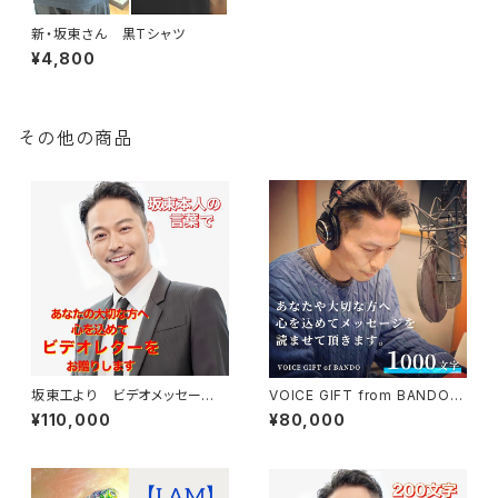
新・坂東さん 黒Tシャツ
¥4,800
その他の商品
坂東工より ビデオメッセー
VOICE GIFT from BANDO
ジ 坂東本人の言葉でお贈りし
大切なあの人に声のギフト（100
¥110,000
¥80,000
ます（1分ほど）
0文字以下編）手紙や詩の代読
におすすめ！