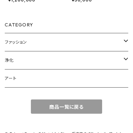
0文字以下編）手紙や詩の代読
におすすめ！ 原稿用紙一枚分
CATEGORY
ファッション
Tシャツ
浄化
盛り塩
アート
商品一覧に戻る