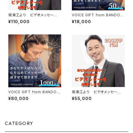
坂東工より ビデオメッセー
VOICE GIFT from BANDO
ジ 坂東本人の言葉でお贈りし
大切なあの人に声のギフト（50
¥110,000
¥18,000
ます（1分ほど）
文字以下編）
VOICE GIFT from BANDO
坂東工より ビデオメッセー
大切なあの人に声のギフト（100
ジ 代読編 （200字以内）
¥80,000
¥55,000
0文字以下編）手紙や詩の代読
におすすめ！
CATEGORY